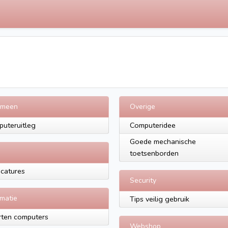
emeen
Overige
uteruitleg
Computeridee
Goede mechanische
toetsenborden
acatures
Security
rmatie
Tips veilig gebruik
ten computers
Webshop