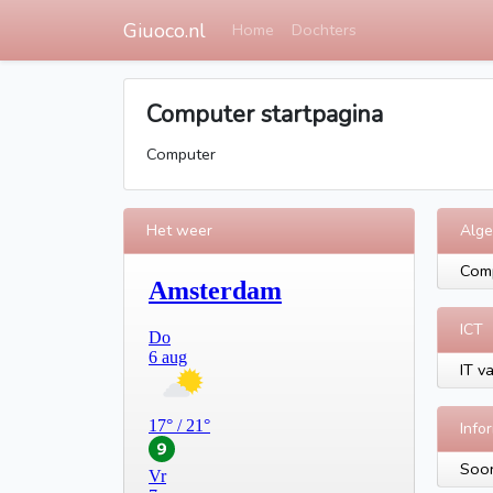
Giuoco.nl
Home
Dochters
Computer startpagina
Computer
Het weer
Alg
Comp
ICT
IT v
Info
Soor